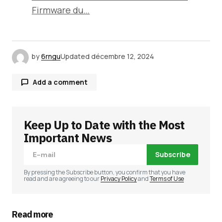
Firmware du…
by
6rngu
Updated
décembre 12, 2024
Add a comment
Keep Up to Date with the Most
Votre adresse e-mail ne sera pas publiée.
Les
champs obligatoires sont indiqués avec
*
Important News
Subscribe
Comment
*
By pressing the Subscribe button, you confirm that you have
read and are agreeing to our
Privacy Policy
and
Terms of Use
Read more