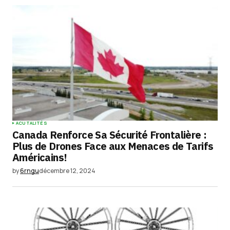
Your Name
*
Your E-mail
*
Enregistrer mon nom, mon e-mail et mon
site dans le navigateur pour mon prochain
commentaire.
Submit Comment
ACUTALITÉS
Canada Renforce Sa Sécurité Frontalière :
Plus de Drones Face aux Menaces de Tarifs
Américains!
by
6rngu
décembre 12, 2024