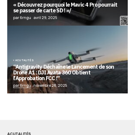
« Découvrez pourquoi le Mavic 4 Pro pourrait
se passer de carte SD ! »/
par 6rngu
avril 29, 2025
ACUTALITÉS
“Antigravity Déchaîne le Lancement de son
Drone A1 : DJI Avata 360 Obtient
l’Approbation FCC !”
par 6rngu
novembre 28, 2025
ACUTALITÉS