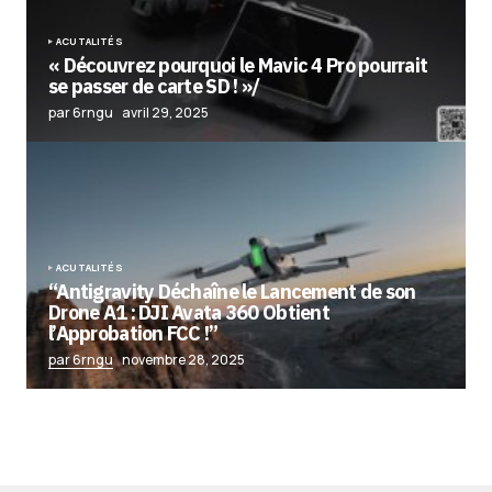
ACUTALITÉS
« Découvrez pourquoi le Mavic 4 Pro pourrait
se passer de carte SD ! »/
par 6rngu
avril 29, 2025
ACUTALITÉS
“Antigravity Déchaîne le Lancement de son
Drone A1 : DJI Avata 360 Obtient
l’Approbation FCC !”
par 6rngu
novembre 28, 2025