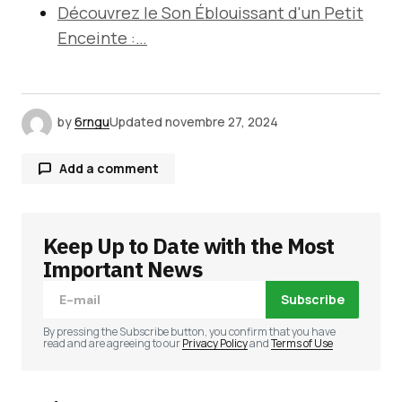
Découvrez le Son Éblouissant d'un Petit
Enceinte :…
by
6rngu
Updated
novembre 27, 2024
Add a comment
Keep Up to Date with the Most
Votre adresse e-mail ne sera pas publiée.
Les
champs obligatoires sont indiqués avec
*
Important News
Subscribe
Comment
*
By pressing the Subscribe button, you confirm that you have
read and are agreeing to our
Privacy Policy
and
Terms of Use