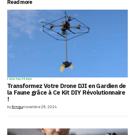
Read more
Your Name
*
Your E-mail
*
Enregistrer mon nom, mon e-mail et mon
site dans le navigateur pour mon prochain
commentaire.
Submit Comment
ACUTALITÉS
DJI
Transformez Votre Drone DJI en Gardien de
la Faune grâce à Ce Kit DIY Révolutionnaire
!
by
6rngu
novembre 28, 2024