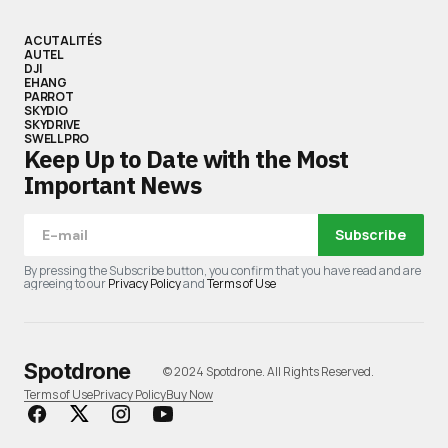
ACUTALITÉS
AUTEL
DJI
EHANG
PARROT
SKYDIO
SKYDRIVE
SWELLPRO
Keep Up to Date with the Most
Important News
Subscribe
By pressing the Subscribe button, you confirm that you have read and are
agreeing to our
Privacy Policy
and
Terms of Use
Spotdrone
© 2024 Spotdrone. All Rights Reserved.
Terms of Use
Privacy Policy
Buy Now