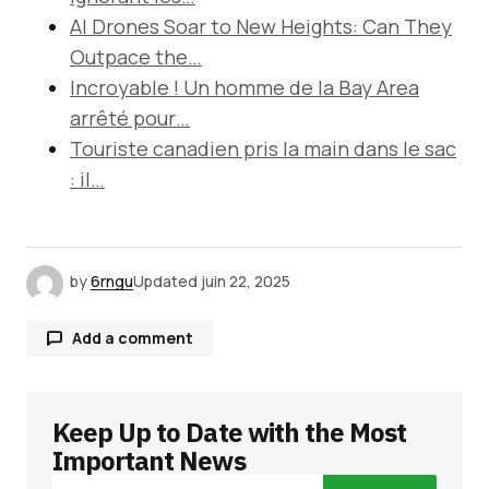
AI Drones Soar to New Heights: Can They
Outpace the…
Incroyable ! Un homme de la Bay Area
arrêté pour…
Touriste canadien pris la main dans le sac
: il…
by
6rngu
Updated
juin 22, 2025
Add a comment
Keep Up to Date with the Most
Votre adresse e-mail ne sera pas publiée.
Les
champs obligatoires sont indiqués avec
*
Important News