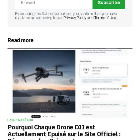
Subscribe
Comment
*
By pressing the Subscribe button, you confirm that you have
read and are agreeing to our
Privacy Policy
and
Terms of Use
Read more
Your Name
*
Your E-mail
*
Enregistrer mon nom, mon e-mail et mon
site dans le navigateur pour mon prochain
commentaire.
Submit Comment
ACUTALITÉS
DJI
Pourquoi Chaque Drone DJI est
Actuellement Epuisé sur le Site Officiel :