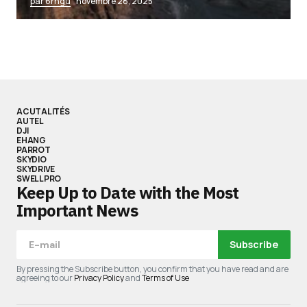
par 6rngu
novembre 28, 2025
ACUTALITÉS
AUTEL
DJI
EHANG
PARROT
SKYDIO
SKYDRIVE
SWELLPRO
Keep Up to Date with the Most
Important News
Subscribe
By pressing the Subscribe button, you confirm that you have read and are
agreeing to our
Privacy Policy
and
Terms of Use