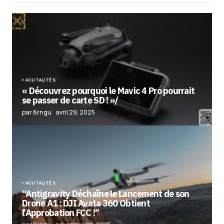
ACUTALITÉS
« Découvrez pourquoi le Mavic 4 Pro pourrait
se passer de carte SD ! »/
par 6rngu
avril 29, 2025
ACUTALITÉS
“Antigravity Déchaîne le Lancement de son
Drone A1 : DJI Avata 360 Obtient
l’Approbation FCC !”