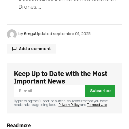
Drones,…
by
6rngu
Updated
septembre 01, 2025
Add a comment
Keep Up to Date with the Most
Votre adresse e-mail ne sera pas publiée.
Les
champs obligatoires sont indiqués avec
*
Important News
Subscribe
Comment
*
By pressing the Subscribe button, you confirm that you have
read and are agreeing to our
Privacy Policy
and
Terms of Use
Read more