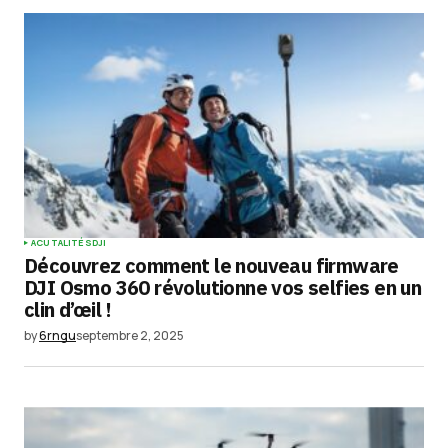
Your Name
*
Your E-mail
*
Enregistrer mon nom, mon e-mail et mon
site dans le navigateur pour mon prochain
commentaire.
Submit Comment
ACUTALITÉS
DJI
Découvrez comment le nouveau firmware
DJI Osmo 360 révolutionne vos selfies en un
clin d’œil !
by
6rngu
septembre 2, 2025