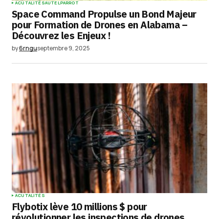
ACUTALITÉS
AUTEL
PARROT
Space Command Propulse un Bond Majeur
pour Formation de Drones en Alabama –
Découvrez les Enjeux !
by
6rngu
septembre 9, 2025
ACUTALITÉS
Flybotix lève 10 millions $ pour
révolutionner les inspections de drones