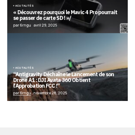
ACUTALITÉS
« Découvrez pourquoi le Mavic 4 Pro pourrait
se passer de carte SD ! »/
par 6rngu
avril 29, 2025
ACUTALITÉS
“Antigravity Déchaîne le Lancement de son
Drone A1 : DJI Avata 360 Obtient
l’Approbation FCC !”
par 6rngu
novembre 28, 2025